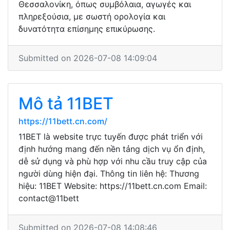
Θεσσαλονίκη, όπως συμβόλαια, αγωγές και
πληρεξούσια, με σωστή ορολογία και
δυνατότητα επίσημης επικύρωσης.
Submitted on 2026-07-08 14:09:04
Mô tả 11BET
https://11bett.cn.com/
11BET là website trực tuyến được phát triển với
định hướng mang đến nền tảng dịch vụ ổn định,
dễ sử dụng và phù hợp với nhu cầu truy cập của
người dùng hiện đại. Thông tin liên hệ: Thương
hiệu: 11BET Website: https://11bett.cn.com Email:
contact@11bett
Submitted on 2026-07-08 14:08:46