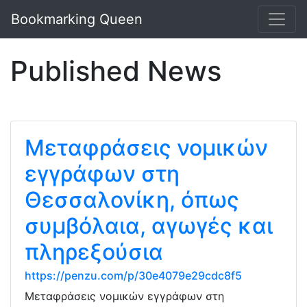
Bookmarking Queen
Published News
Μεταφράσεις νομικών
εγγράφων στη
Θεσσαλονίκη, όπως
συμβόλαια, αγωγές και
πληρεξούσια
https://penzu.com/p/30e4079e29cdc8f5
Μεταφράσεις νομικών εγγράφων στη