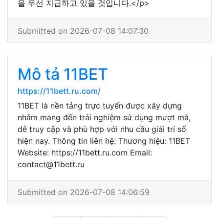
을 우선 지급하고 있을 것입니다.</p>
Submitted on 2026-07-08 14:07:30
Mô tả 11BET
https://11bett.ru.com/
11BET là nền tảng trực tuyến được xây dựng
nhằm mang đến trải nghiệm sử dụng mượt mà,
dễ truy cập và phù hợp với nhu cầu giải trí số
hiện nay. Thông tin liên hệ: Thương hiệu: 11BET
Website: https://11bett.ru.com Email:
contact@11bett.ru
Submitted on 2026-07-08 14:06:59