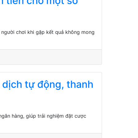
n tiền cho một số
o người chơi khi gặp kết quả không mong
o dịch tự động, thanh
 ngân hàng, giúp trải nghiệm đặt cược