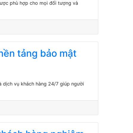
 cược phù hợp cho mọi đối tượng và
p nền tảng bảo mật
và dịch vụ khách hàng 24/7 giúp người