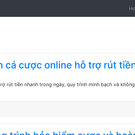
H
n cá cược online hỗ trợ rút ti
trợ rút tiền nhanh trong ngày, quy trình minh bạch và khôn