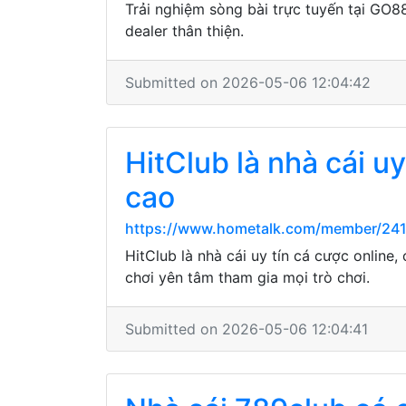
Trải nghiệm sòng bài trực tuyến tại GO8
dealer thân thiện.
Submitted on 2026-05-06 12:04:42
HitClub là nhà cái u
cao
https://www.hometalk.com/member/24
HitClub là nhà cái uy tín cá cược onlin
chơi yên tâm tham gia mọi trò chơi.
Submitted on 2026-05-06 12:04:41