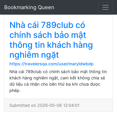
Bookmarking Queen
Nhà cái 789club có
chính sách bảo mật
thông tin khách hàng
nghiêm ngặt
https://travelersqa.com/user/maryldwbdp
Nhà cái 789club có chính sách bảo mật thông tin
khách hàng nghiêm ngặt, cam kết không chia sẻ
dữ liệu cá nhân cho bên thứ ba khi chưa được
phép.
Submitted on 2026-05-06 12:04:01