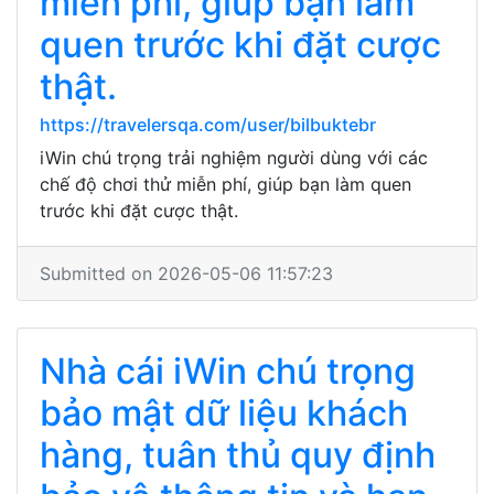
miễn phí, giúp bạn làm
quen trước khi đặt cược
thật.
https://travelersqa.com/user/bilbuktebr
iWin chú trọng trải nghiệm người dùng với các
chế độ chơi thử miễn phí, giúp bạn làm quen
trước khi đặt cược thật.
Submitted on 2026-05-06 11:57:23
Nhà cái iWin chú trọng
bảo mật dữ liệu khách
hàng, tuân thủ quy định