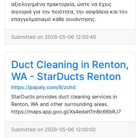
αξιολογημένα πρακτορεία, ώστε να έχεις
σιγουριά για την ποιότητα, την ασφάλεια και τον
επαγγελματισμό κάθε συνάντησης.
Submitted on 2026-05-06 12:00:40
Duct Cleaning in Renton,
WA - StarDucts Renton
https://papaly.com/8/zchd
StarDucts provides duct cleaning services in
Renton, WA and other surrounding areas.
https://maps.app.goo.gl/Xs4edahTmBc66bRJ7
Submitted on 2026-05-06 12:00:02