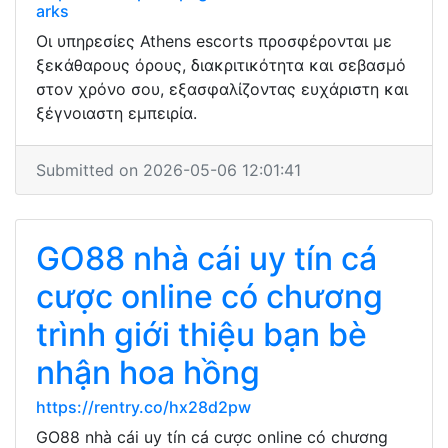
arks
Οι υπηρεσίες Athens escorts προσφέρονται με
ξεκάθαρους όρους, διακριτικότητα και σεβασμό
στον χρόνο σου, εξασφαλίζοντας ευχάριστη και
ξέγνοιαστη εμπειρία.
Submitted on 2026-05-06 12:01:41
GO88 nhà cái uy tín cá
cược online có chương
trình giới thiệu bạn bè
nhận hoa hồng
https://rentry.co/hx28d2pw
GO88 nhà cái uy tín cá cược online có chương