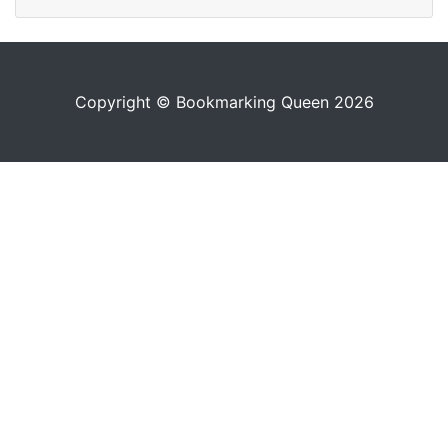
Copyright © Bookmarking Queen 2026