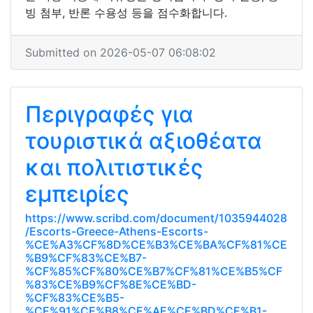
빙 첨부, 반론 수용성 등을 점수화합니다.
Submitted on 2026-05-07 06:08:02
Περιγραφές για
τουριστικά αξιοθέατα
και πολιτιστικές
εμπειρίες
https://www.scribd.com/document/1035944028
/Escorts-Greece-Athens-Escorts-
%CE%A3%CF%8D%CE%B3%CE%BA%CF%81%CE
%B9%CF%83%CE%B7-
%CF%85%CF%80%CE%B7%CF%81%CE%B5%CF
%83%CE%B9%CF%8E%CE%BD-
%CF%83%CE%B5-
%CE%91%CE%B8%CE%AE%CE%BD%CE%B1-