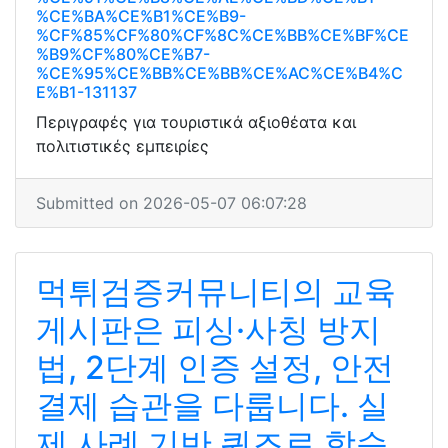
%CE%BA%CE%B1%CE%B9-
%CF%85%CF%80%CF%8C%CE%BB%CE%BF%CE
%B9%CF%80%CE%B7-
%CE%95%CE%BB%CE%BB%CE%AC%CE%B4%C
E%B1-131137
Περιγραφές για τουριστικά αξιοθέατα και
πολιτιστικές εμπειρίες
Submitted on 2026-05-07 06:07:28
먹튀검증커뮤니티의 교육
게시판은 피싱·사칭 방지
법, 2단계 인증 설정, 안전
결제 습관을 다룹니다. 실
제 사례 기반 퀴즈로 학습