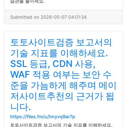
습관을 들이세요.
Submitted on 2026-05-07 04:01:34
토토사이트검증 보고서의
기술 지표를 이해하세요.
SSL 등급, CDN 사용,
WAF 적용 여부는 보안 수
준을 가늠하게 해주며 메이
저사이트추천의 근거가 됩
니다.
https://files.fm/u/hnyvq9ar7p
토토사이트검증 보고서의 기술 지표를 이해하세요.