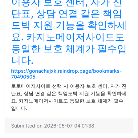
이용자 보호 센터, 자가 진
단표, 상담 연결 같은 책임
도박 지원 기능을 확인하세
요. 카지노메이저사이트도
동일한 보호 체계가 필수입
니다.
https://gonachajxk.raindrop.page/bookmarks-
70490505
토토메이저사이트 선택 시 이용자 보호 센터, 자가 진
단표, 상담 연결 같은 책임도박 지원 기능을 확인하세
요. 카지노메이저사이트도 동일한 보호 체계가 필수
입니다.
Submitted on 2026-05-07 04:01:38