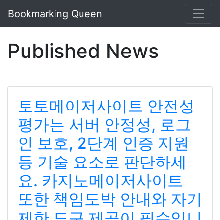
Bookmarking Queen
Published News
토토메이저사이트 안전성
평가는 서버 안정성, 로그
인 보호, 2단계 인증 지원
등 기술 요소로 판단하세
요. 카지노메이저사이트
또한 책임도박 안내와 자기
제한 도구 제공이 필수입니