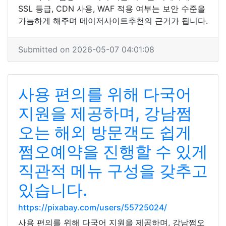
SSL 등급, CDN 사용, WAF 적용 여부는 보안 수준을
가늠하게 해주며 메이저사이트추천의 근거가 됩니다.
Submitted on 2026-05-07 04:01:08
사용 편의를 위해 다국어
지원을 제공하며, 강남쩜
오는 해외 방문객도 쉽게
쩜오예약을 진행할 수 있게
직관적 메뉴 구성을 갖추고
있습니다.
https://pixabay.com/users/55725024/
사용 편의를 위해 다국어 지원을 제공하며, 강남쩜오