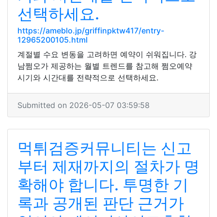
선택하세요.
https://ameblo.jp/griffinpktw417/entry-
12965200105.html
계절별 수요 변동을 고려하면 예약이 쉬워집니다. 강
남쩜오가 제공하는 월별 트렌드를 참고해 쩜오예약
시기와 시간대를 전략적으로 선택하세요.
Submitted on 2026-05-07 03:59:58
먹튀검증커뮤니티는 신고
부터 제재까지의 절차가 명
확해야 합니다. 투명한 기
록과 공개된 판단 근거가