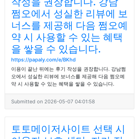
작성을 권장합니다. 강남
쩜오에서 성실한 리뷰에 보
너스를 제공해 다음 쩜오예
약 시 사용할 수 있는 혜택
을 쌓을 수 있습니다.
https://papaly.com/e/BKhd
이용이 끝난 뒤에는 후기 작성을 권장합니다. 강남쩜
오에서 성실한 리뷰에 보너스를 제공해 다음 쩜오예
약 시 사용할 수 있는 혜택을 쌓을 수 있습니다.
Submitted on 2026-05-07 04:01:58
토토메이저사이트 선택 시