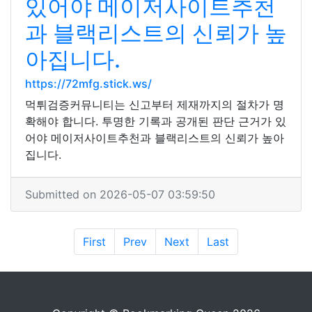
있어야 메이저사이트추천
과 블랙리스트의 신뢰가 높
아집니다.
https://72mfg.stick.ws/
먹튀검증커뮤니티는 신고부터 제재까지의 절차가 명
확해야 합니다. 투명한 기록과 공개된 판단 근거가 있
어야 메이저사이트추천과 블랙리스트의 신뢰가 높아
집니다.
Submitted on 2026-05-07 03:59:50
First
Prev
Next
Last