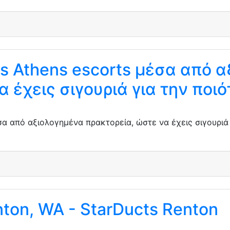
s Athens escorts μέσα από 
 έχεις σιγουριά για την ποι
σα από αξιολογημένα πρακτορεία, ώστε να έχεις σιγουριά 
nton, WA - StarDucts Renton