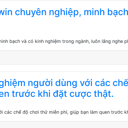
win chuyên nghiệp, minh bạch
inh bạch và có kinh nghiệm trong ngành, luôn lắng nghe phả
nghiệm người dùng với các ch
en trước khi đặt cược thật.
i các chế độ chơi thử miễn phí, giúp bạn làm quen trước kh