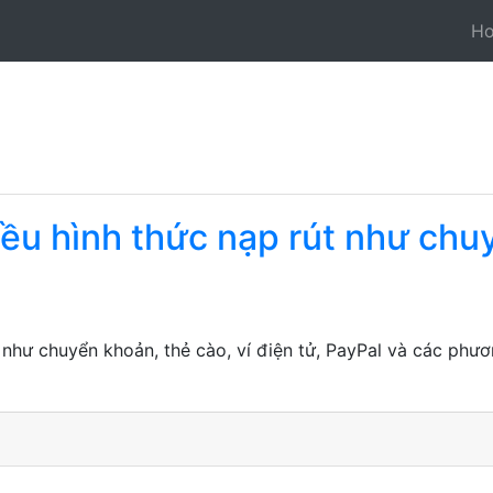
H
iều hình thức nạp rút như chu
 như chuyển khoản, thẻ cào, ví điện tử, PayPal và các phư