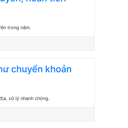
yền trong năm.
 như chuyển khoản
địa, xử lý nhanh chóng.