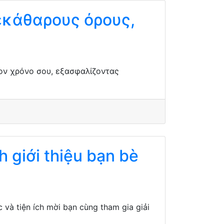
ξεκάθαρους όρους,
τον χρόνο σου, εξασφαλίζοντας
h giới thiệu bạn bè
c và tiện ích mời bạn cùng tham gia giải