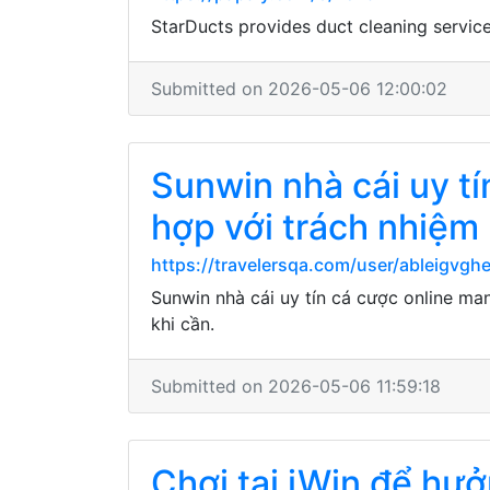
StarDucts provides duct cleaning servi
Submitted on 2026-05-06 12:00:02
Sunwin nhà cái uy tí
hợp với trách nhiệm
https://travelersqa.com/user/ableigvgh
Sunwin nhà cái uy tín cá cược online man
khi cần.
Submitted on 2026-05-06 11:59:18
Chơi tại iWin để hưở