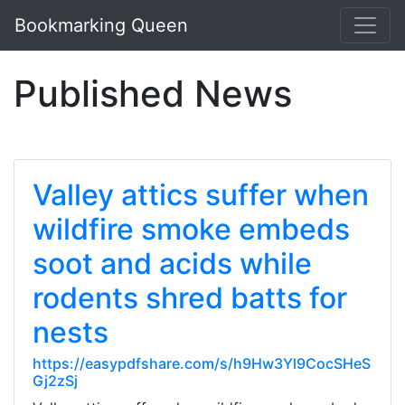
Bookmarking Queen
Published News
Valley attics suffer when
wildfire smoke embeds
soot and acids while
rodents shred batts for
nests
https://easypdfshare.com/s/h9Hw3Yl9CocSHeS
Gj2zSj