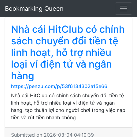
Bookmarking Queen
Nhà cái HitClub có chính
sách chuyển đổi tiền tệ
linh hoạt, hỗ trợ nhiều
loại ví điện tử và ngân
hàng
https://penzu.com/p/53f6134302a15e66
Nhà cái HitClub có chính sách chuyển đổi tiền tệ
linh hoạt, hỗ trợ nhiều loại ví điện tử và ngân
hàng, tạo thuận lợi cho người chơi trong việc nạp
tiền và rút tiền nhanh chóng.
Submitted on 2026-03-04 04:10:39