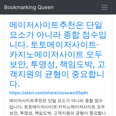
Bookmarking Queen
메이저사이트추천은 단일
요소가 아니라 종합 점수입
니다. 토토메이저사이트·
카지노메이저사이트 모두
보안, 투명성, 책임도박, 고
객지원의 균형이 중요합니
다.
https://atavi.com/share/xtusuwz35q4n
메이저사이트추천은 단일 요소가 아니라 종합 점수
입니다. 토토메이저사이트·카지노메이저사이트 모두
보안, 투명성, 책임도박, 고객지원의 균형이 중요합니