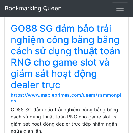
Bookmarking Queen
GO88 SG đảm bảo trải
nghiệm công bằng bằng
cách sử dụng thuật toán
RNG cho game slot và
giám sát hoạt động
dealer trực
https://www.mapleprimes.com/users/sammonpi
ds
GO88 SG đảm bảo trải nghiệm công bằng bằng
cách sử dụng thuật toán RNG cho game slot và
giám sát hoạt động dealer trực tiếp nhằm ngăn
ngừa gian lận.