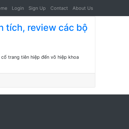
ome
Login
Sign Up
Contact
About Us
 tích, review các bộ
 cổ trang tiên hiệp đến võ hiệp khoa