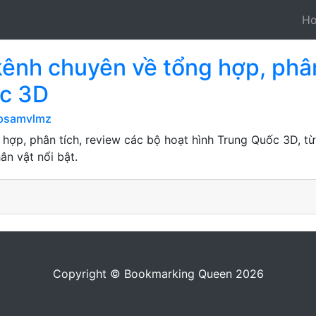
H
kênh chuyên về tổng hợp, phân
ốc 3D
ipsamvlmz
 hợp, phân tích, review các bộ hoạt hình Trung Quốc 3D, từ
hân vật nổi bật.
Copyright © Bookmarking Queen 2026