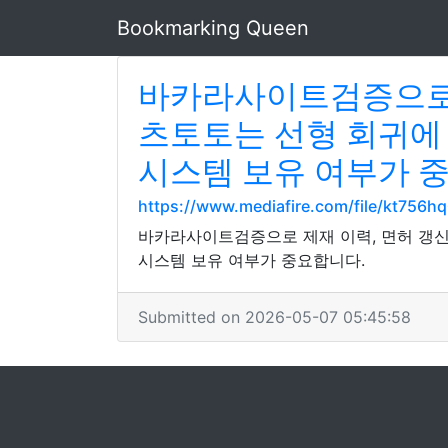
Bookmarking Queen
바카라사이트검증으로 
츠토토는 선형 회귀에
시스템 보유 여부가 
https://www.mediafire.com/file/kt756hq
바카라사이트검증으로 제재 이력, 면허 갱신
시스템 보유 여부가 중요합니다.
Submitted on 2026-05-07 05:45:58