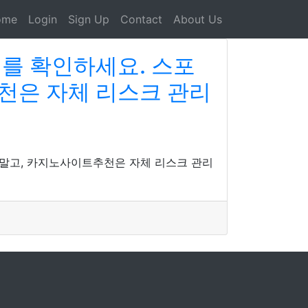
ome
Login
Sign Up
Contact
About Us
를 확인하세요. 스포
천은 자체 리스크 관리
 말고, 카지노사이트추천은 자체 리스크 관리